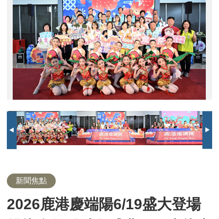
鹿
啟
啟
啟
啟
合
合
功
拋
拋
魯
魯
煎
縣
開
縣
縣
主
魯
煎
煎
鹿
港
動
動
動
動
照
照
夫
繡
繡
班
班
煎
長
場
長
長
委
班
煎
堆
港
慶
儀
儀
儀
儀
熊
球
球
公
公
堆
煎
表
功
致
致
公
堆
慶
端
式
式
式
式
貓
合
宴
宴
合
煎
演
夫
詞
詞
宴
端
陽
合
合
合
IP
照
合
合
照
堆
合
熊
陽
6/19
照
照
照
合
照
照
照
貓
DM
盛
照
IP
大
打
登
卡
場
雙
龍
會
啟
動
端
新聞焦點
午
2026鹿港慶端陽6/19盛大登場
盛
典