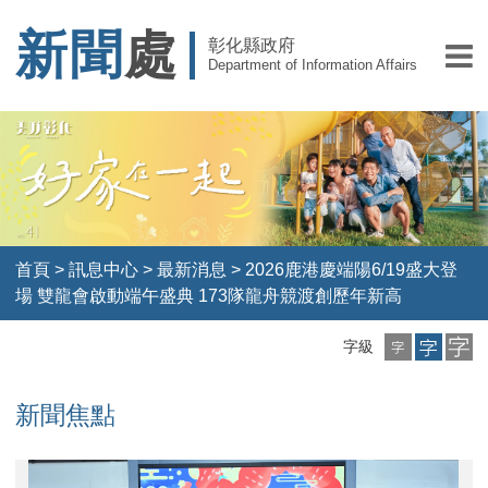
新聞
處
彰化縣政府
Department of Information Affairs
首頁
>
訊息中心
>
最新消息
>
2026鹿港慶端陽6/19盛大登
場 雙龍會啟動端午盛典 173隊龍舟競渡創歷年新高
小
中
大
字級
字
字
字
級
級
級
新聞焦點
2026
02
03
04
05
06COSPLAY
07COSPLAY
08
09
11
12
13
14
15
17
18
20
21
23
25
26
27