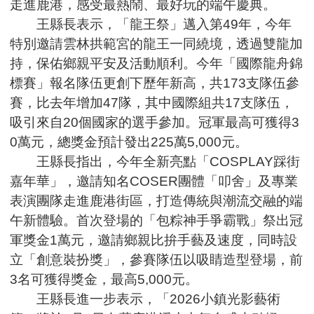
走進鹿港，感受最熱鬧、最好玩的端午慶典。
王縣長表示，「龍王祭」邁入第49年，今年
特別邀請雲林拱範宮的龍王一同繞境，透過雙龍加
持，保佑鄉親平安及活動順利。今年「國際龍舟錦
標賽」報名隊伍更創下歷年新高，共173支隊伍參
賽，比去年增加47隊，其中國際組共17支隊伍，
吸引來自20個國家的選手參加。冠軍最高可獲得3
0萬元，總獎金預計發出225萬5,000元。
王縣長指出，今年全新亮點「COSPLAY踩街
嘉年華」，邀請知名COSER團體「叩舍」及專業
表演團隊走進鹿港街區，打造傳統與潮流交融的端
午新體驗。首次登場的「包粽神手爭霸戰」祭出冠
軍獎金1萬元，邀請鄉親比拚手藝及速度，同時設
立「創意裝扮獎」，參賽隊伍以吸睛造型登場，前
3名可獲得獎金，最高5,000元。
王縣長進一步表示，「2026小鎮光影藝術