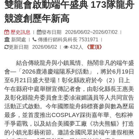
雙龍會啟動端午盛典 173隊龍舟
173
隊
競渡創歷年新高
龍
舟
歷史訊息
發布日期 2026/06/02~2026/07/02
|
|
競
發
發
新聞處
傳播行銷科吳科長 7531971
|
|
渡
佈
佈
瀏
更新日期 2026/06/02
432人
《置頂》
|
創
單
日
覽
歷
位：
期：
人
結合傳統龍舟與小鎮風情、熱鬧非凡的端午盛
年
數：
會—「2026鹿港慶端陽系列活動」，將於6月19日
新
高
至6月21日盛大登場！彰化縣政府於今（2）日上
午在縣府中庭舉辦宣傳記者會，由彰化縣長王惠美
及彰化縣龍舟委員會主委凃淑媚議員等人共同宣告
活動正式啟動。今年國際龍舟錦標賽參與數為歷屆
最多，並首度推出COSPLAY踩街嘉年華、包粽神
手爭霸戰，以及結合美國夢工廠《功夫熊貓》打造
的小鎮光影藝術節。邀請全國民眾於端午連假相揪