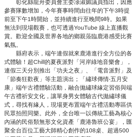
彰化縣龍舟委員會主委凃淑媚議員指出，因應
參賽隊數增加，今年賽事時間由往年的下午3時提
前至下午1時開始，並持續進行至晚間9時。如果
無法到現場觀賽，也可透過YouTube 線上直播觀
賞。歡迎全國及世界各地的鄉親蒞臨鹿港感受比賽
氣氛。
縣府表示，端午連假就來鹿港進行全方位的各
式體驗！超Chill的夏夜派對「河岸綠地音樂會」，
連假三天分別推出「功夫之夜」、「電音派對」及
「節奏狂歡夜」等主題演出；「繡球傳情‧五月安
康」端午古禮體驗活動，融合拋繡球緣定習俗與端
午古禮祈安文化，讓單身男女體驗古代拋繡球儀
式，尋找有緣人，現場更布置端午古禮活動專區供
民眾拍照同樂。此外，全台唯一以傳統工藝為核心
內涵的民俗類無形文化資產「鹿港魯班公宴」，匯
聚全台百位工藝大師精心創作的108桌、超過500