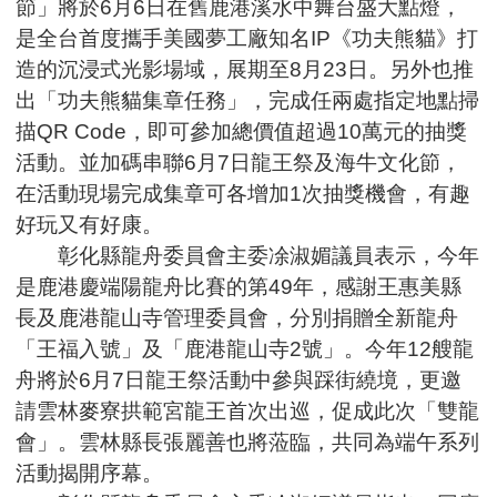
節」將於6月6日在舊鹿港溪水中舞台盛大點燈，
是全台首度攜手美國夢工廠知名IP《功夫熊貓》打
造的沉浸式光影場域，展期至8月23日。另外也推
出「功夫熊貓集章任務」，完成任兩處指定地點掃
描QR Code，即可參加總價值超過10萬元的抽獎
活動。並加碼串聯6月7日龍王祭及海牛文化節，
在活動現場完成集章可各增加1次抽獎機會，有趣
好玩又有好康。
彰化縣龍舟委員會主委凃淑媚議員表示，今年
是鹿港慶端陽龍舟比賽的第49年，感謝王惠美縣
長及鹿港龍山寺管理委員會，分別捐贈全新龍舟
「王福入號」及「鹿港龍山寺2號」。今年12艘龍
舟將於6月7日龍王祭活動中參與踩街繞境，更邀
請雲林麥寮拱範宮龍王首次出巡，促成此次「雙龍
會」。雲林縣長張麗善也將蒞臨，共同為端午系列
活動揭開序幕。