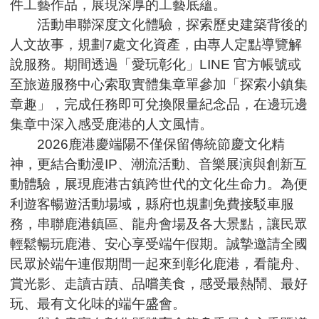
件工藝作品，展現深厚的工藝底蘊。
活動串聯深度文化體驗，探索歷史建築背後的
人文故事，規劃7處文化資產，由專人定點導覽解
說服務。期間透過「愛玩彰化」LINE 官方帳號或
至旅遊服務中心索取實體集章單參加「探索小鎮集
章趣」，完成任務即可兌換限量紀念品，在邊玩邊
集章中深入感受鹿港的人文風情。
2026鹿港慶端陽不僅保留傳統節慶文化精
神，更結合動漫IP、潮流活動、音樂展演與創新互
動體驗，展現鹿港古鎮跨世代的文化生命力。為便
利遊客暢遊活動場域，縣府也規劃免費接駁車服
務，串聯鹿港鎮區、龍舟會場及各大景點，讓民眾
輕鬆暢玩鹿港、安心享受端午假期。誠摯邀請全國
民眾於端午連假期間一起來到彰化鹿港，看龍舟、
賞光影、走讀古蹟、品嚐美食，感受最熱鬧、最好
玩、最有文化味的端午盛會。