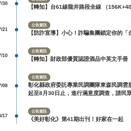
7/30
【轉知】台61線龍井路段全線 （156K+40
間
起
公告資訊
7/21
【防詐宣導】小心！詐騙集團鎖定你的「台
日
曆
公告資訊
7/10
【轉知】財政部優質認證酒品中英文手冊
公告資訊
彰化縣政府委託專業民調團隊東森民調雲股
7/08
起至8月30日止，進行滿意度調查，請民
公告資訊
6/17
《美好彰化》第41期出刊！好家在一起