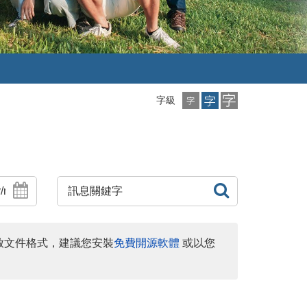
小
中
大
字級
字
字
字
級
級
級
訊
查
息
詢
放文件格式，建議您安裝
免費開源軟體
或以您
發
布
時