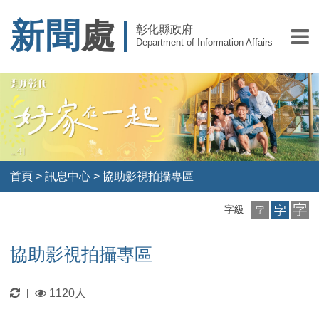
新聞
處
彰化縣政府
Department of Information Affairs
首頁
>
訊息中心
>
協助影視拍攝專區
小
中
大
字級
字
字
字
級
級
級
協助影視拍攝專區
更
瀏
1120人
|
新
覽