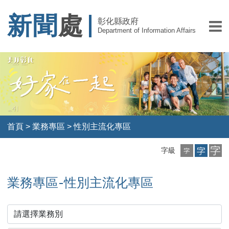
新聞
處
彰化縣政府
Department of Information Affairs
首頁
>
業務專區
>
性別主流化專區
小
中
大
字級
字
字
字
級
級
級
業務專區-性別主流化專區