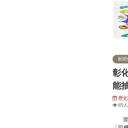
券
新聞
彰
能
歷史
瀏
65人
覽
人
開車
數：
「司