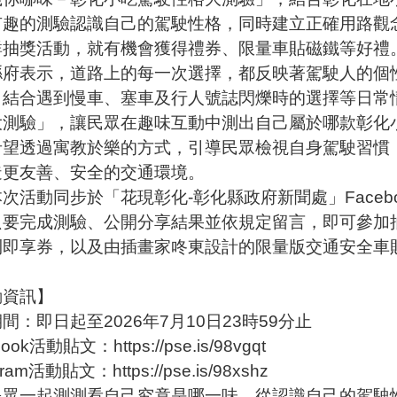
有趣的測驗認識自己的駕駛性格，同時建立正確用路觀念
群抽獎活動，就有機會獲得禮券、限量車貼磁鐵等好禮
表示，道路上的每一次選擇，都反映著駕駛人的個性
，結合遇到慢車、塞車及行人號誌閃爍時的選擇等日常
大測驗」，讓民眾在趣味互動中測出自己屬於哪款彰化
希望透過寓教於樂的方式，引導民眾檢視自身駕駛習慣
造更友善、安全的交通環境。
動同步於「花現彰化-彰化縣政府新聞處」Facebook
要完成測驗、公開分享結果並依規定留言，即可參加抽
利即享券，以及由插畫家咚東設計的限量版交通安全車
動資訊】
間：即日起至2026年7月10日23時59分止
ook活動貼文：https://pse.is/98vgqt
gram活動貼文：https://pse.is/98xshz
民眾一起測測看自己究竟是哪一味，從認識自己的駕駛