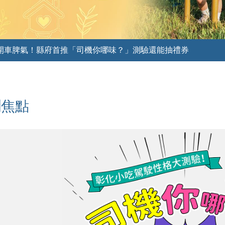
開車脾氣！縣府首推「司機你哪味？」測驗還能抽禮券
聞焦點