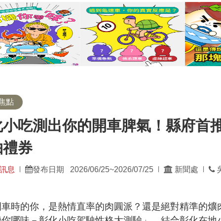
焦點
化小吃測出你的開車脾氣！縣府首
抽禮券
發
訊息
發布日期 2026/06/25~2026/07/25
新聞處
吳
|
|
|
佈
單
位：
時的你，是熱情直率的肉圓派？還是絕對精準的爌肉
機你哪味－彰化小吃駕駛性格大測驗」，結合彰化在地