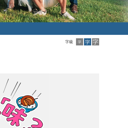
小
中
大
字級
字
字
字
級
級
級