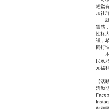
輕鬆
加社
縣府
靈感
性格
議，
同打
本次活
民眾只
元福
【活
活動期
Faceb
Insta
歡迎