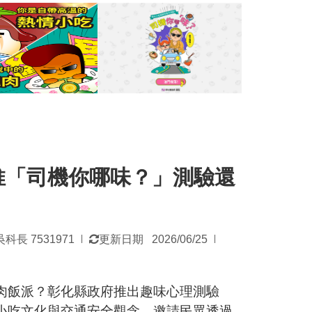
推「司機你哪味？」測驗還
發
科長 7531971
更新日期 2026/06/25
|
|
佈
日
期：
飯派？彰化縣政府推出趣味心理測驗
小吃文化與交通安全觀念，邀請民眾透過