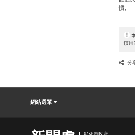
慣。
慣用
分
網站選單
彰化縣政府