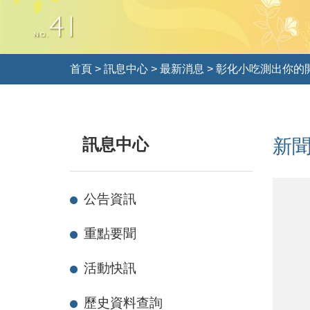
首頁
>
訊息中心
>
最新消息
>
彰化小吃測出你的
訊息中心
新
彰
02
03
04
公告資訊
化
司
司
司
小
機
機
機
重點要聞
吃
你
你
你
測
哪
哪
哪
活動快訊
出
味
味
味
你
歷史資料查詢
的