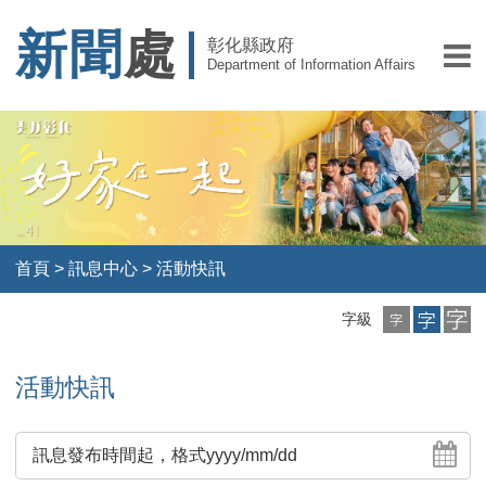
新聞
處
彰化縣政府
Department of Information Affairs
首頁
>
訊息中心
>
活動快訊
小
中
大
字級
字
字
字
級
級
級
活動快訊
訊