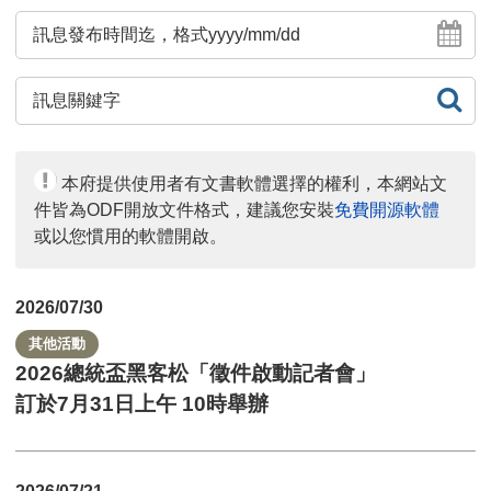
息
訊
發
息
查
布
發
詢
時
布
本府提供使用者有文書軟體選擇的權利，本網站文
間
件皆為ODF開放文件格式，建議您安裝
免費開源軟體
時
或以您慣用的軟體開啟。
起
間
日
迄
2026/07/30
曆
其他活動
日
2026總統盃黑客松「徵件啟動記者會」
曆
訂於7月31日上午 10時舉辦