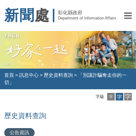
新聞
處
彰化縣政府
Department of Information Affairs
首頁
>
訊息中心
>
歷史資料查詢
>
「別讓詐騙奪走你的一
切」
小
中
大
字級
字
字
字
級
級
級
歷史資料查詢
公告資訊