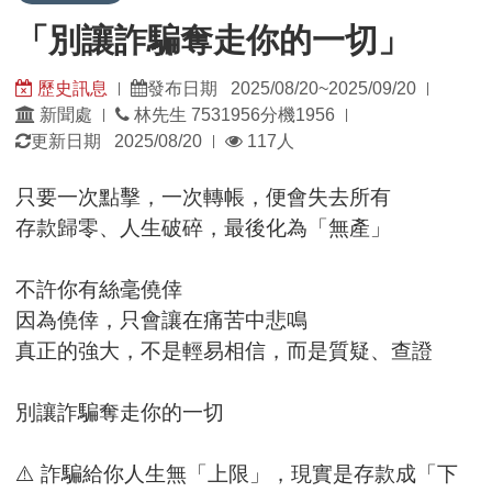
「別讓詐騙奪走你的一切」
歷史訊息
發布日期 2025/08/20~2025/09/20
|
|
發
發
新聞處
林先生 7531956分機1956
|
|
佈
佈
瀏
更新日期 2025/08/20
117人
|
單
日
覽
位：
期：
人
只要一次點擊，一次轉帳，便會失去所有
數：
存款歸零、人生破碎，最後化為「無產」
不許你有絲毫僥倖
因為僥倖，只會讓在痛苦中悲鳴
真正的強大，不是輕易相信，而是質疑、查證
別讓詐騙奪走你的一切
⚠️ 詐騙給你人生無「上限」，現實是存款成「下