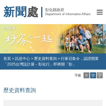
新聞
處
彰化縣政府
Department of Information Affairs
首頁
>
訊息中心
>
歷史資料查詢
>
行家召集令，認證開業
「2025台灣設計展－彰化行」即將開「彰」
小
中
大
字級
字
字
字
級
級
級
歷史資料查詢
行
02
03
04
05
06
07
08
09
10
11
12
13
14
15
16
18
19
20
21
22
23
24
25
26