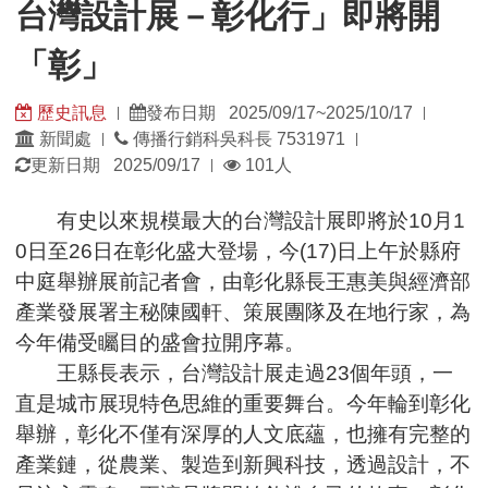
台灣設計展－彰化行」即將開
將
開
「彰」
「彰」
歷史訊息
發布日期 2025/09/17~2025/10/17
|
|
發
發
新聞處
傳播行銷科吳科長 7531971
|
|
佈
佈
瀏
更新日期 2025/09/17
101人
|
單
日
覽
位：
期：
人
有史以來規模最大的台灣設計展即將於10月1
數：
0日至26日在彰化盛大登場，今(17)日上午於縣府
中庭舉辦展前記者會，由彰化縣長王惠美與經濟部
產業發展署主秘陳國軒、策展團隊及在地行家，為
今年備受矚目的盛會拉開序幕。
王縣長表示，台灣設計展走過23個年頭，一
直是城市展現特色思維的重要舞台。今年輪到彰化
舉辦，彰化不僅有深厚的人文底蘊，也擁有完整的
產業鏈，從農業、製造到新興科技，透過設計，不