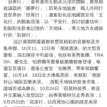
「冠軍行」；還有運用互動及沉浸式體驗，聚焦縣
政議題的「圓夢行」；田尾在地協會、職人共同打
造世界的「田尾行」；邀集彰化在地國寶呈現「文
化行」的殿氣現場；以「平安行」探討節慶信仰；
彰顯彰化飲食記憶的「天地味」；導入地方永續旅
行的「彰旅行」。
設計展期間週週都有豐富精彩的音樂祭及市
集串聯。10月11、12日有「潮派鹿港」的大型音
樂祭，演出陣容卡司超強，包括有美秀集團、TRA
SH、麋先生、怕胖團等重量級樂團都會登場，每
週五至週日，鹿港公會堂「光雕秀」帶來視聽饗
宴。10月18、19日在大佛風景區，有精彩「潮派
卦山-城區音樂表演」，搭配天地味的飲食市集，
讓城市成為舞台。10月24日「田尾時裝秀」將花
卉元素融入造型設計，由專業模特兒走秀表演，1
0月25日的「花漾行」以田尾怡心園的綠意為背