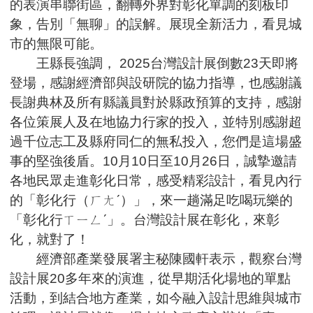
的表演串聯街區，翻轉外界對彰化單調的刻板印
象，告別「無聊」的誤解。展現全新活力，看見城
市的無限可能。
王縣長強調， 2025台灣設計展倒數23天即將
登場，感謝經濟部與設研院的協力指導，也感謝議
長謝典林及所有縣議員對於縣政預算的支持，感謝
各位策展人及在地協力行家的投入，並特別感謝超
過千位志工及縣府同仁的無私投入，您們是這場盛
事的堅強後盾。10月10日至10月26日，誠摯邀請
各地民眾走進彰化日常，感受精彩設計，看見內行
的「彰化行（ㄏㄤˊ）」，來一趟滿足吃喝玩樂的
「彰化行ㄒㄧㄥˊ」。台灣設計展在彰化，來彰
化，就對了！
經濟部產業發展署主秘陳國軒表示，觀察台灣
設計展20多年來的演進，從早期活化場地的單點
活動，到結合地方產業，如今融入設計思維與城市