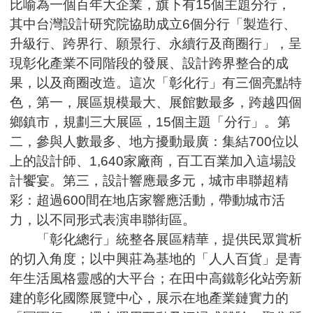
比喻為一個百年大企業，旗下有15個主題分行，
其中台灣設計研究院協助成立6個分行「製造行、
升級行、跨界行、願景行、永續行及商圈行」，呈
現彰化產業不同階段的發展、設計跨界整合的成
果，以及商圈改造。這次「彰化行」有三個亮點特
色，第一，展區規模最大、展館數最多，跨越四個
鄉鎮市，規劃三大展區，15個主題「分行」。第
二，參與人數最多、地方擾動最廣：集結700位以
上的設計師、1,640家廠商，百工百業加入這場設
計饗宴。第三，設計響應最多元，城市串聯超精
彩：超過600間在地店家響應活動，帶動城市活
力，以不同形式表演串聯街區。
「彰化總行」統整各展區精華，提供民眾賞析
的切入角度；以中興莊為基地的「人人百貨」是青
年生活風格靈感的大平台；在田中高鐵彰化站旁新
建的彰化國際展覽中心，展示在地產業鏈實力的