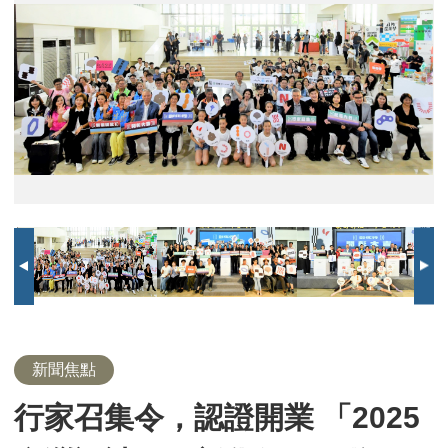
家
合
合
啟
啟
啟
攤
攤
攤
攤
攤
攤
攤
縣
主
副
設
設
設
設
設
設
開
開
開
召
照
照
動
動
動
位
位
位
位
位
位
位
長
秘
議
計
計
計
計
計
計
場
場
場
集
儀
儀
儀
合
巡
合
巡
合
合
巡
致
致
長
物
物
物
物
物
物
表
表
表
令，
式
式
式
照
視
照
視
照
照
視
詞
詞
致
品
品
品
品
品
品
演
演
演
認
合
詞
證
照
開
業
「2025
台
灣
設
計
展
－
彰
新聞焦點
化
行家召集令，認證開業 「2025
行」
即