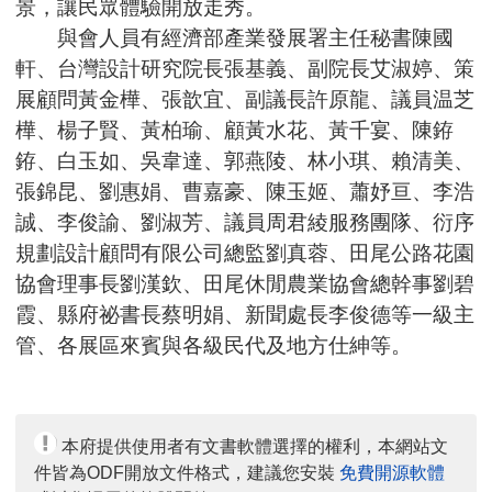
景，讓民眾體驗開放走秀。
與會人員有經濟部產業發展署主任秘書陳國
軒、台灣設計研究院長張基義、副院長艾淑婷、策
展顧問黃金樺、張歆宜、副議長許原龍、議員温芝
樺、楊子賢、黃柏瑜、顧黃水花、黃千宴、陳銌
銌、白玉如、吳韋達、郭燕陵、林小琪、賴清美、
張錦昆、劉惠娟、曹嘉豪、陳玉姬、蕭妤亘、李浩
誠、李俊諭、劉淑芳、議員周君綾服務團隊、衍序
規劃設計顧問有限公司總監劉真蓉、田尾公路花園
協會理事長劉漢欽、田尾休閒農業協會總幹事劉碧
霞、縣府祕書長蔡明娟、新聞處長李俊德等一級主
管、各展區來賓與各級民代及地方仕紳等。
本府提供使用者有文書軟體選擇的權利，本網站文
件皆為ODF開放文件格式，建議您安裝
免費開源軟體