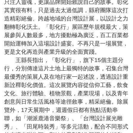
只注入靈魂，更讓品牌開始敘說自己的故事。彰化
其實很有料，只是過去太過低調，縣府團隊這次打
造精彩絕倫、跨越地域的台灣設計展，以設計之力
翻轉彰化沃土。「彰化行」展區歷年規模最大，策
展參與人數最多，地方擾動極為廣泛，百工百業都
開始運轉加入這場設計盛宴。不再只是一場展覽，
更是文化再造與產業升級的全面實踐。
王縣長指出，「彰化行」，旗下15個主題分
行，分別傳達這片土地上最獨特的故事，召集台灣
最優秀的策展人及在地行家一起述說，透過設計重
新詮釋彰化價值。這次展覽內容從信仰工藝，飲食
文化、旅行體驗、植物景觀，產業現場，以及青年
創意與日常生活風格等途徑敘事，精采絕倫。除展
覽外，17天展期中，週週假日都有熱點活動串
聯，如「潮派鹿港音樂祭」、「台灣設計展光雕
秀」、「田尾時裝秀」等多元活動，配合不同形式