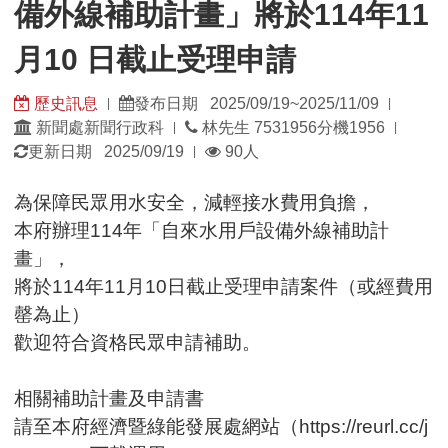
備外線補助計畫」將於114年11
年
11
月10 日截止受理申請
月
10
歷史訊息
發布日期 2025/09/19~2025/11/09
|
|
日
發
發
新聞處新聞行政科
林先生 7531956分機1956
|
|
截
佈
佈
瀏
更新日期 2025/09/19
90人
|
止
單
日
覽
受
位：
期：
人
為保障民眾用水安全，減輕接水費用負擔，
理
數：
本府辦理114年「自來水用戶設備外線補助計
申
請
畫」，
將於114年11月10日截止受理申請案件（或經費用
罄為止）
歡迎符合資格民眾申請補助。
相關補助計畫及申請書
請至本府經濟暨綠能發展處網站（https://reurl.cc/j