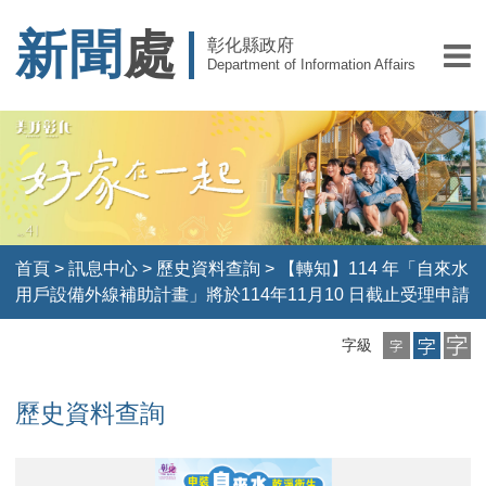
新聞
處
彰化縣政府
Department of Information Affairs
首頁
>
訊息中心
>
歷史資料查詢
>
【轉知】114 年「自來水
用戶設備外線補助計畫」將於114年11月10 日截止受理申請
小
中
大
字級
字
字
字
級
級
級
歷史資料查詢
【轉