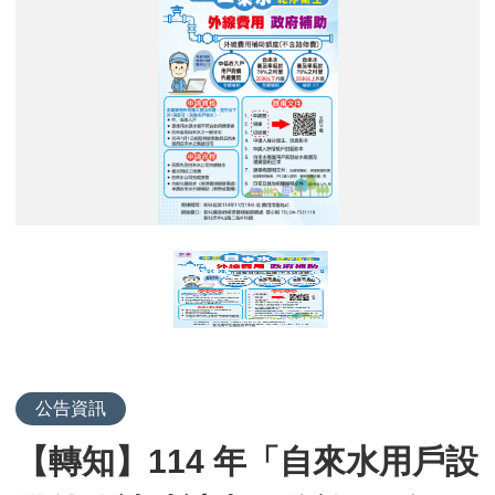
知】
114
年
「自
來
水
用
戶
設
備
外
線
補
助
計
畫」
公告資訊
將
【轉知】114 年「自來水用戶設
於
114