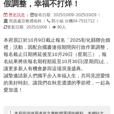
假調整，幸福不打烊！
歷史訊息
發布日期 2025/10/09~2025/10/29
|
|
發
發
民政處宗教禮俗科
郭小姐 分機04-7531712
|
|
佈
佈
瀏
更新日期 2025/10/09
90人
|
單
日
覽
位：
期：
人
本府原訂於10月9日截止報名「2025彰化縣聯合婚
數：
禮」活動，因配合國慶連假期間與行政作業調整，
報名截止日期將延後至10月29日（星期三），報
名結果將依報名期程順延至10月30日(星期四)止，
讓更多新人有機會參與這場浪漫盛典。
誠摯邀請新人們攜手步入幸福人生，共同見證愛情
的美好時刻。讓我們在秋意濃濃的季節裡，一起為
愛加溫！
本府提供使用者有文書軟體選擇的權利，本網站文