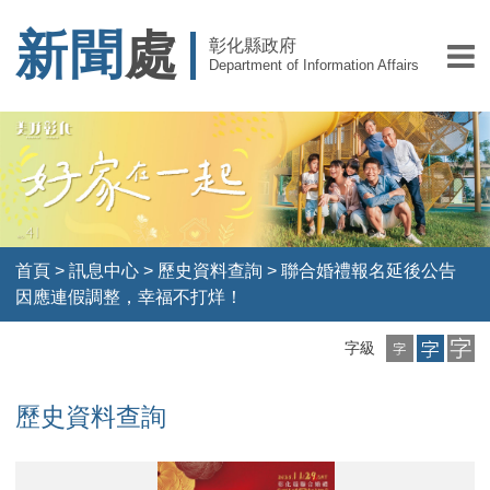
新聞
處
彰化縣政府
Department of Information Affairs
首頁
>
訊息中心
>
歷史資料查詢
>
聯合婚禮報名延後公告
因應連假調整，幸福不打烊！
小
中
大
字級
字
字
字
級
級
級
歷史資料查詢
宣