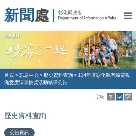
新聞
處
彰化縣政府
Department of Information Affairs
首頁
>
訊息中心
>
歷史資料查詢
>
114年度彰化縣有線電視
滿意度調查抽獎活動結果公告
小
中
大
字級
字
字
字
級
級
級
歷史資料查詢
公告資訊