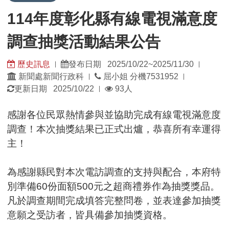
114年度彰化縣有線電視滿意度
調查抽獎活動結果公告
歷史訊息
發布日期 2025/10/22~2025/11/30
|
|
發
發
新聞處新聞行政科
屈小姐 分機7531952
|
|
佈
佈
瀏
更新日期 2025/10/22
93人
|
單
日
覽
位：
期：
人
感謝各位民眾熱情參與並協助完成有線電視滿意度
數：
調查！本次抽獎結果已正式出爐，恭喜所有幸運得
主！
為感謝縣民對本次電訪調查的支持與配合，本府特
別準備60份面額500元之超商禮券作為抽獎獎品。
凡於調查期間完成填答完整問卷，並表達參加抽獎
意願之受訪者，皆具備參加抽獎資格。