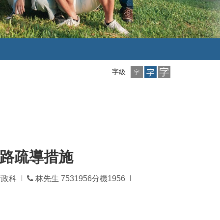
小
中
大
字級
字
字
字
級
級
級
公路疏導措施
發
行政科
林先生 7531956分機1956
|
|
佈
日
期：