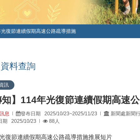
4年光復節連續假期高速公路疏導措施
史資料查詢
資訊
轉知】114年光復節連續假期高速
發
訊息
發布日期 2025/10/23~2025/11/23
新聞處新聞
|
|
瀏
佈
期 2025/10/23
88人
|
覽
單
人
位：
4年光復節連續假期高速公路疏導措施推展短片