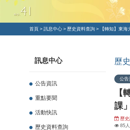
首頁
>
訊息中心
>
歷史資料查詢
>
【轉知】東海
訊息中心
歷
公告
公告資訊
【
重點要聞
課
活動快訊
歷史
瀏
85人
歷史資料查詢