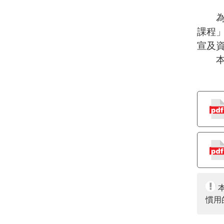
覽
人
為提
數：
課程
宣及
本案聯
慣用