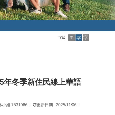
小
中
大
字級
字
字
字
級
級
級
25年冬季新住民線上華語
發
小姐 7531966
更新日期 2025/11/06
|
|
佈