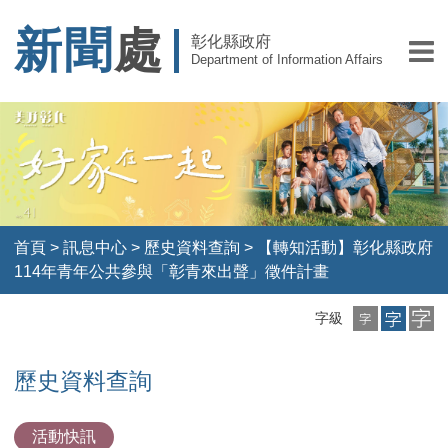
新聞
處
彰化縣政府
Department of Information Affairs
首頁
>
訊息中心
>
歷史資料查詢
>
【轉知活動】彰化縣政府
114年青年公共參與「彰青來出聲」徵件計畫
小
中
大
字級
字
字
字
級
級
級
歷史資料查詢
活動快訊