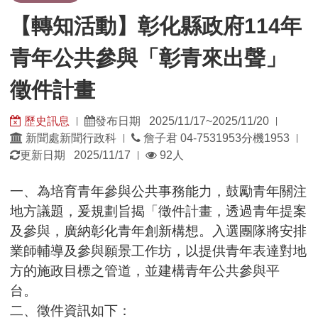
【轉知活動】彰化縣政府114年
青年公共參與「彰青來出聲」
徵件計畫
歷史訊息
發布日期 2025/11/17~2025/11/20
|
|
發
發
新聞處新聞行政科
詹子君 04-7531953分機1953
|
|
佈
佈
瀏
更新日期 2025/11/17
92人
|
單
日
覽
位：
期：
人
一、為培育青年參與公共事務能力，鼓勵青年關注
數：
地方議題，爰規劃旨揭「徵件計畫，透過青年提案
及參與，廣納彰化青年創新構想。入選團隊將安排
業師輔導及參與願景工作坊，以提供青年表達對地
方的施政目標之管道，並建構青年公共參與平
台。
二、徵件資訊如下：