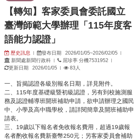
【轉知】客家委員會委託國立
臺灣師範大學辦理「115年度客
語能力認證」
歷史訊息
發布日期 2026/01/05~2026/02/05
|
|
發
發
新聞處新聞行政科
屈珍葶 分機7531952
|
|
佈
佈
瀏
更新日期 2026/01/05
83人
|
單
日
覽
位：
期：
人
一、旨揭認證各級別報名日期，詳見附件。
數：
二、115年度基礎級暨初級認證，另有到校施測服
務及認證輔導班開班補助申請，欲申請辦理之國民
中、小學及高中職學校，請詳閱簡章及開班補助申
請表。
三、19歲以下報名者免收報名費用，超過19歲報
名者酌收報名費新臺幣250元；另客家委員會補助