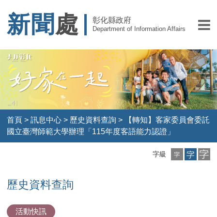
新聞
處
彰化縣政府
Department of Information Affairs
首頁
>
訊息中心
>
歷史資料查詢
>
【轉知】客家委員會委託
國立臺灣師範大學辦理「115年度客語能力認證」
小
中
大
字級
字
字
字
級
級
級
歷史資料查詢
活動快訊