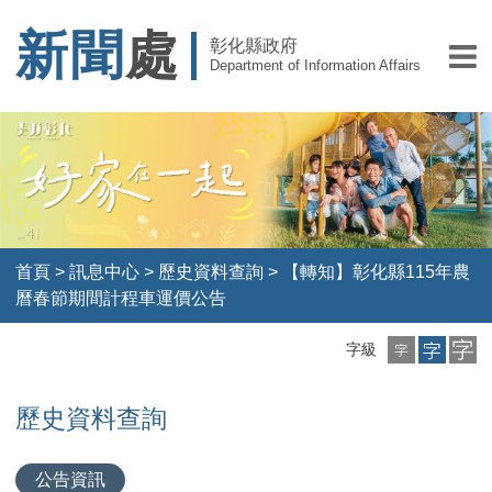
新聞
處
彰化縣政府
Department of Information Affairs
首頁
>
訊息中心
>
歷史資料查詢
>
【轉知】彰化縣115年農
曆春節期間計程車運價公告
小
中
大
字級
字
字
字
級
級
級
歷史資料查詢
公告資訊