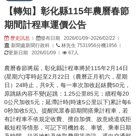
【轉知】彰化縣115年農曆春節
期間計程車運價公告
歷史訊息
發布日期 2026/01/09~2026/02/22
|
|
發
發
新聞處新聞行政科
林先生 7531956分機1956
|
|
佈
佈
瀏
更新日期 2026/01/09
67人
|
單
日
覽
位：
期：
人
農曆春節將屆，彰化縣計程車將於115年2月14日
數：
(星期六)零時起至2月22日（農曆正月初六，星期
日）24時止，共9天，每一車次加收起錶費50元，
原跳錶內容不變(起跳：1.25公里85元；續程每20
0公尺加收5元；延滯計時(時速5公里以下)累計每6
0秒加收5元)。提醒民眾春節期間搭乘計程車，若
有計程車不依規定收費、擅自加價、故意繞道或拒
載短程等情形，可記下司機姓名、車號、乘車日期