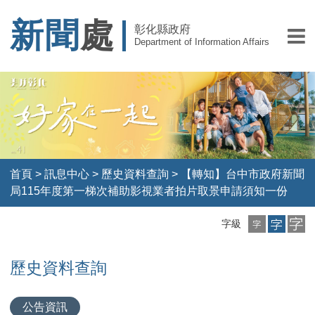
新聞
處
彰化縣政府
Department of Information Affairs
首頁
>
訊息中心
>
歷史資料查詢
>
【轉知】台中市政府新聞
局115年度第一梯次補助影視業者拍片取景申請須知一份
小
中
大
字級
字
字
字
級
級
級
歷史資料查詢
公告資訊