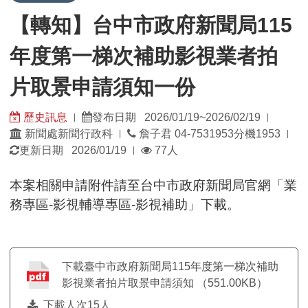
【轉知】台中市政府新聞局115
年度第一梯次補助影視業者拍
片取景申請須知一份
歷史訊息
發布日期 2026/01/19~2026/02/19
|
|
發
發
新聞處新聞行政科
詹子君 04-7531953分機1953
|
|
佈
佈
瀏
更新日期 2026/01/19
77人
|
單
日
覽
位：
期：
人
本案相關申請附件請至台中市政府新聞局官網「業
數：
務專區-影視輔導專區-影視補助」下載。
下載臺中市政府新聞局115年度第一梯次補助
影視業者拍片取景申請須知 （551.00KB）
下載人次15人