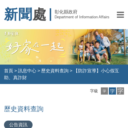
新聞
處
彰化縣政府
Department of Information Affairs
首頁
>
訊息中心
>
歷史資料查詢
>
【防詐宣導】小心假互
助、真詐財
小
中
大
字級
字
字
字
級
級
級
歷史資料查詢
公告資訊