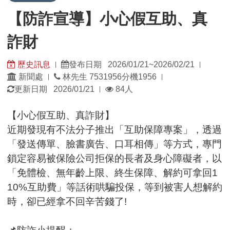
【防詐宣導】小心假互助、真
詐財
歷史訊息
發布日期 2026/01/21~2026/02/21
|
|
發
發
新聞處
林先生 7531956分機1956
|
|
佈
佈
瀏
更新日期 2026/01/21
84人
|
單
日
覽
位：
期：
人
【小心假互助、真詐財】
數：
近期發現有不法分子推出「互助保障專案」，透過
「發送傳單、臉書廣告、口耳相傳」等方式，專門
鎖定容易被保險公司拒保的長者及身心障礙者，以
「免體檢、無年齡上限、終生保障、解約可拿回1
10%互助費」等話術哄騙投保，等到被害人想解約
時，卻已經拿不回辛苦錢了!