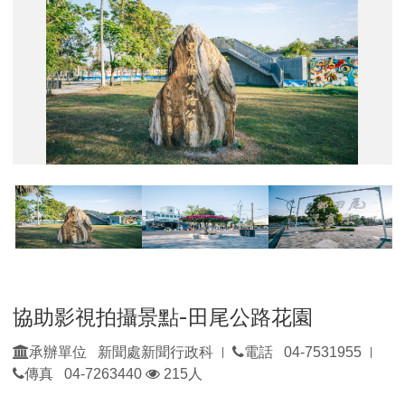
協助影視拍攝景點-田尾公路花園
承辦單位 新聞處新聞行政科
電話 04-7531955
|
|
瀏
傳真 04-7263440
215人
覽