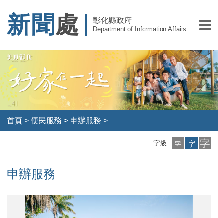
新聞
處
彰化縣政府
Department of Information Affairs
首頁
>
便民服務
>
申辦服務
>
小
中
大
字級
字
字
字
級
級
級
申辦服務
1
2
3