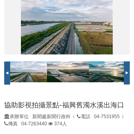
協助影視拍攝景點-福興舊濁水溪出海口
承辦單位 新聞處新聞行政科
電話 04-7531955
|
|
瀏
傳真 04-7263440
374人
覽