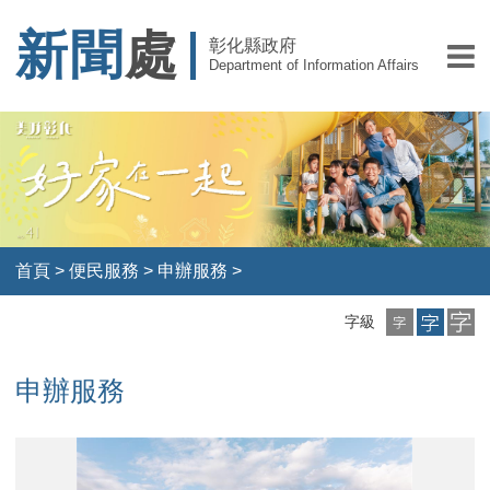
新聞
處
彰化縣政府
Department of Information Affairs
首頁
>
便民服務
>
申辦服務
>
小
中
大
字級
字
字
字
級
級
級
申辦服務
1
2
3
4
5
6