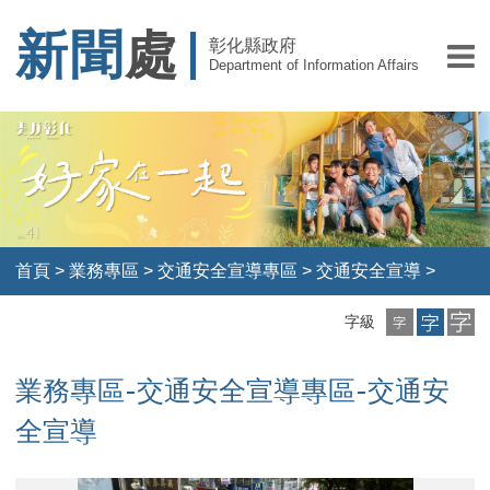
新聞
處
彰化縣政府
Department of Information Affairs
首頁
>
業務專區
>
交通安全宣導專區
>
交通安全宣導
>
小
中
大
字級
字
字
字
級
級
級
業務專區-交通安全宣導專區-交通安
全宣導
員