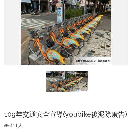
林
火
車
站
109年交通安全宣導(youbike後泥除廣告)
瀏
411人