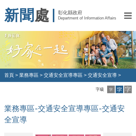
新聞
處
彰化縣政府
Department of Information Affairs
首頁
>
業務專區
>
交通安全宣導專區
>
交通安全宣導
>
小
中
大
字級
字
字
字
級
級
級
業務專區-交通安全宣導專區-交通安
全宣導
電
銀
銀