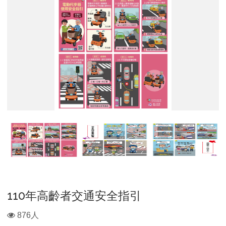
動
髮
髮
代
族
族
步
交
交
器
通
通
使
安
安
用
全
全
安
指
指
全
引-1
引-2
指
引
110年高齡者交通安全指引
瀏
876人