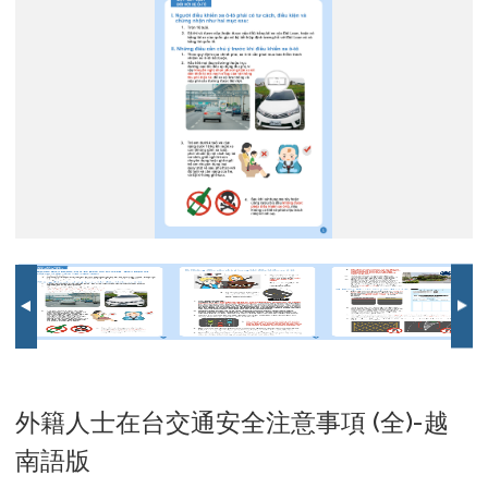
南
南
南
南
南
南
南
南
南
南
南
南
南
南
語
語
語
語
語
語
語
語
語
語
語
語
語
語
版-1
版-2
版-3
版-4
版-5
版-6
版-7
版-8
版-9
版-10
版-11
版-12
版-13
版-14
外籍人士在台交通安全注意事項 (全)-越
南語版