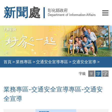
新聞
處
彰化縣政府
Department of Information Affairs
首頁
>
業務專區
>
交通安全宣導專區
>
交通安全宣導
>
小
中
大
字級
字
字
字
級
級
級
業務專區-交通安全宣導專區-交通安
全宣導
越
越
越
越
越
越
越
越
越
越
越
越
越
越