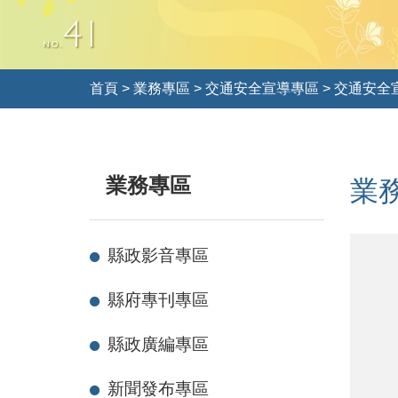
首頁
>
業務專區
>
交通安全宣導專區
>
交通安全
業務專區
業
汽
縣政影音專區
車
勿
縣府專刊專區
逼
車
縣政廣編專區
及
擋
新聞發布專區
車