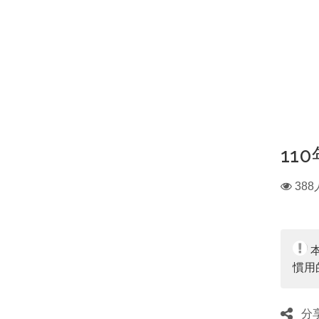
11
瀏
388
覽
人
數：
慣用
分