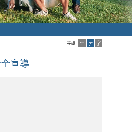
小
中
大
字級
字
字
字
級
級
級
安全宣導