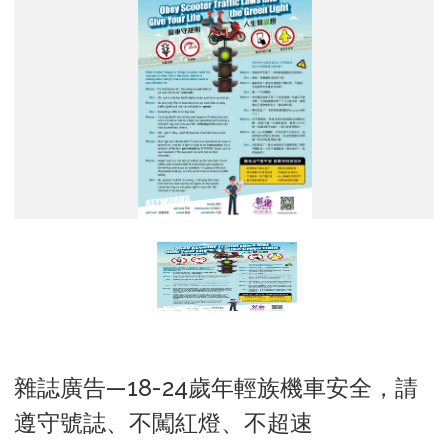
車
守
規
則,
人
生
開
綠
燈
雜誌廣告—18-24歲年輕族機車安全，請
遵守號誌、不闖紅燈、不超速