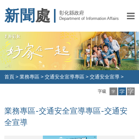
新聞
處
彰化縣政府
Department of Information Affairs
首頁
>
業務專區
>
交通安全宣導專區
>
交通安全宣導
>
小
中
大
字級
字
字
字
級
級
級
業務專區-交通安全宣導專區-交通安
全宣導
騎