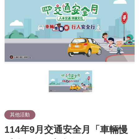
年
9
月
交
通
安
全
月
「車
輛
慢
看
停、
行
人
安
其他活動
全
114年9月交通安全月「車輛慢
行」