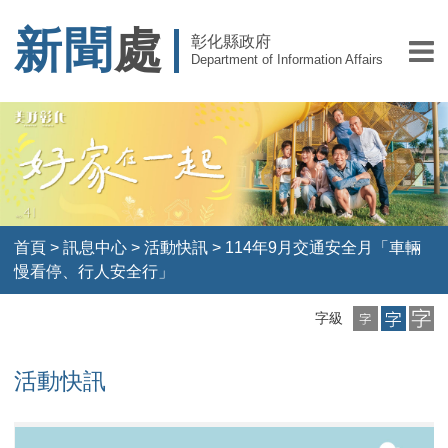
新聞
處
彰化縣政府
Department of Information Affairs
首頁
>
訊息中心
>
活動快訊
>
114年9月交通安全月「車輛
慢看停、行人安全行」
小
中
大
字級
字
字
字
級
級
級
活動快訊
114