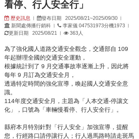
看停、行人安全行」
歷史訊息
發布日期 2025/08/21~2025/09/30
|
|
發
發
新聞處傳播行銷科
李家儀 047531973分機1973
|
|
佈
佈
瀏
更新日期 2025/08/21
363人
|
單
日
覽
位：
期：
人
為了強化國人道路交通安全觀念，交通部自 109
數：
年起辦理全國的交通安全運動，
根據統計到了 9 月交通事故率逐漸上升，因此將
每年 9 月訂為交通安全月，
透過特定時間的強化宣導，喚起國人交通安全意
識。
114年度交通安全月，主題為「人本交通-停讓文
化」，口號為「車輛慢看停、行人安全行」。
縣府本月特別針對「行人安全」加強宣導，提醒
您，行經路口請停讓行人；行人過馬路時請走斑馬