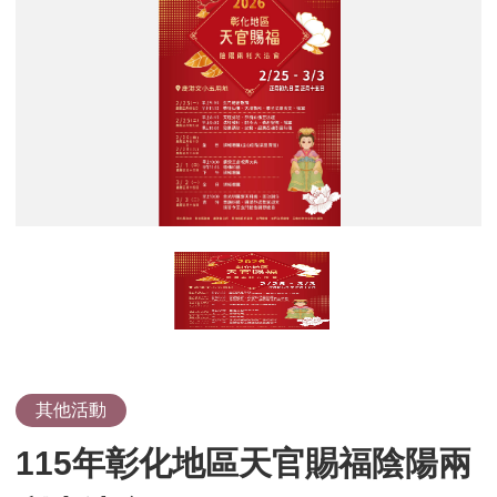
年
彰
化
地
區
天
官
賜
福
陰
陽
兩
利
大
法
會
其他活動
115年彰化地區天官賜福陰陽兩