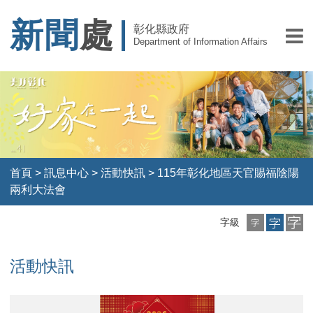
新聞
處
彰化縣政府
Department of Information Affairs
首頁
>
訊息中心
>
活動快訊
>
115年彰化地區天官賜福陰陽
兩利大法會
小
中
大
字級
字
字
字
級
級
級
活動快訊
115