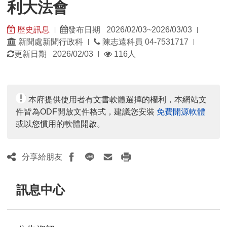
利大法會
歷史訊息
發布日期 2026/02/03~2026/03/03
|
|
發
發
新聞處新聞行政科
陳志遠科員 04-7531717
|
|
佈
佈
瀏
更新日期 2026/02/03
116人
|
單
日
覽
位：
期：
人
數：
本府提供使用者有文書軟體選擇的權利，本網站文
件皆為ODF開放文件格式，建議您安裝
免費開源軟體
或以您慣用的軟體開啟。
分享給朋友
訊息中心