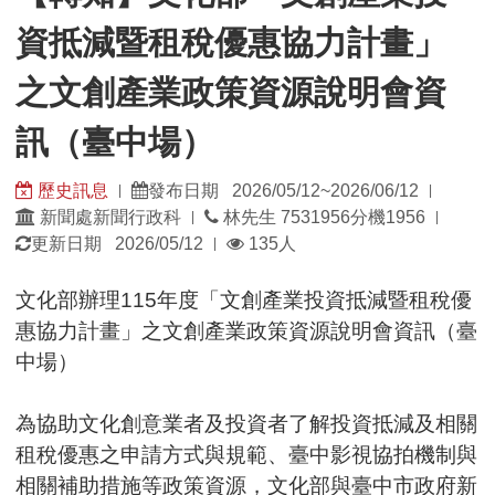
力
資抵減暨租稅優惠協力計畫」
計
畫」
之文創產業政策資源說明會資
之
文
訊（臺中場）
創
產
歷史訊息
發布日期 2026/05/12~2026/06/12
|
|
業
發
發
新聞處新聞行政科
林先生 7531956分機1956
|
|
政
佈
佈
瀏
更新日期 2026/05/12
135人
|
策
單
日
覽
資
位：
期：
人
文化部辦理115年度「文創產業投資抵減暨租稅優
源
數：
惠協力計畫」之文創產業政策資源說明會資訊（臺
說
中場）
明
會
資
為協助文化創意業者及投資者了解投資抵減及相關
訊
租稅優惠之申請方式與規範、臺中影視協拍機制與
（臺
相關補助措施等政策資源，文化部與臺中市政府新