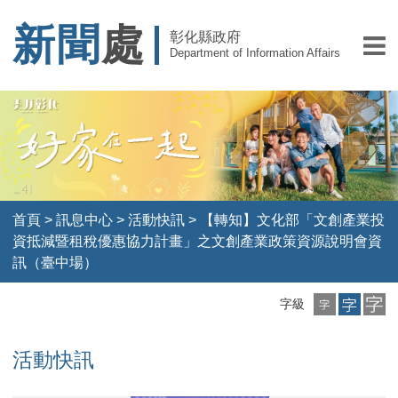
新聞
處
彰化縣政府
Department of Information Affairs
首頁
>
訊息中心
>
活動快訊
>
【轉知】文化部「文創產業投
資抵減暨租稅優惠協力計畫」之文創產業政策資源說明會資
訊（臺中場）
小
中
大
字級
字
字
字
級
級
級
活動快訊