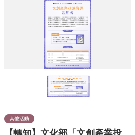
【轉
知】
文
化
部
「文
創
產
業
投
資
抵
減
暨
租
稅
優
其他活動
惠
【轉知】文化部「文創產業投
協